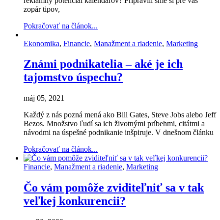
reklamný potenciál kalendárov? Pripravili sme si pre vás
zopár tipov,
Pokračovať na článok...
Ekonomika
,
Financie
,
Manažment a riadenie
,
Marketing
Známi podnikatelia – aké je ich
tajomstvo úspechu?
máj 05, 2021
Každý z nás pozná mená ako Bill Gates, Steve Jobs alebo Jeff
Bezos. Množstvo ľudí sa ich životnými príbehmi, citátmi a
návodmi na úspešné podnikanie inšpiruje. V dnešnom článku
Pokračovať na článok...
Financie
,
Manažment a riadenie
,
Marketing
Čo vám pomôže zviditeľniť sa v tak
veľkej konkurencii?