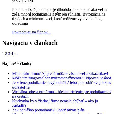
sep 20, 2020
Podnikateľské prostredie je dlhodobo hodnotené ako veľmi
zlé a mnohí podnikatelia s tým len súhlasia. Byrokracia na
úradoch a minimum vecí, ktoré môžeme vybaviť online,
odrádzajú
Pokračovať na článok...
Navigácia v článkoch
1
2
3
4
→
Najnovšie články
Máte malú firmu? Aj pre tú môžete získať veľa zákazníkov!
Môže tím fungovať bez mikromanažmentu? Odpoveď je áno!
Je zelené podnikanie nevýhodné? Alebo ako robiť svoj biznis
udržateľne
Virtuálna adresa pre firmu – ideálne riešenie pre podnikateľov
na cestách
Kuchynka by v žiadnej firme nemala chýbať – ako ju
zariadiť?
Základ vášho podnikania? Dobrý biznis plán!