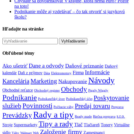
Chystáte sa dovolenkovať v krajine, ktorá nemá euro? Pozor
na toto!
Podnikanie môže aj vzdelávať – čo tak otvoriť si jazykovú
školu?
Hľadajte na stránke
Obľúbené témy
Dane a odvody
Ako ušetriť
Daňové priznanie
Daňový
Informácie
Firma
kalendár
Daň z príjmov
Dáta
Elektromotory
Návody
Kancelária
Marketing
Nakupovanie
Obchody
Obchodné reťazce
Obchodný register
Piggly Wiggly
Podnikanie
Poskytovanie
Podnikateľský úver
Podnikateľský účet
Povinnosti
služieb
Predaj tovaru
Počítacie váhy
Preprava
Rady a tipy
Prevádzky
s.r.o.
Ready made
Riečna preprava
Tipy a rady
Tlač
Stroje
Supermarkety
Tlačiareň
Tonery
Virtuálne
Založenie firmy
sídlo
Zamestnanci
Váhy
Walmart
Web