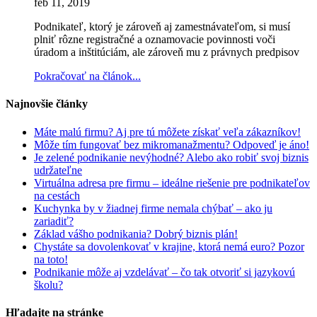
feb 11, 2019
Podnikateľ, ktorý je zároveň aj zamestnávateľom, si musí
plniť rôzne registračné a oznamovacie povinnosti voči
úradom a inštitúciám, ale zároveň mu z právnych predpisov
Pokračovať na článok...
Najnovšie články
Máte malú firmu? Aj pre tú môžete získať veľa zákazníkov!
Môže tím fungovať bez mikromanažmentu? Odpoveď je áno!
Je zelené podnikanie nevýhodné? Alebo ako robiť svoj biznis
udržateľne
Virtuálna adresa pre firmu – ideálne riešenie pre podnikateľov
na cestách
Kuchynka by v žiadnej firme nemala chýbať – ako ju
zariadiť?
Základ vášho podnikania? Dobrý biznis plán!
Chystáte sa dovolenkovať v krajine, ktorá nemá euro? Pozor
na toto!
Podnikanie môže aj vzdelávať – čo tak otvoriť si jazykovú
školu?
Hľadajte na stránke