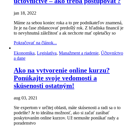
účtovníctve – ako treba postupovať?
jan 18, 2022
Máme za sebou koniec roka a to pre podnikateľov znamená,
že je na čase zbilancovať predošlý rok. Z hľadiska financií je
to nevyhnutná záležitosť a ak nechcete mať opletačky so
Pokračovať na článok...
Ekonomika
,
Legislatíva
,
Manažment a riadenie
,
Účtovníctvo
a dane
Ako na vytvorenie online kurzu?
Ponúkajte svoje vedomosti a
skúsenosti ostatným!
aug 03, 2021
Ste expertom v určitej oblasti, máte skúsenosti a radi sa o to
podelíte? Je to ideálna možnosť, ako si začať zarábať
poskytovaním online kurzov. Už nemusíte ponúkať rady a
poradenstvo