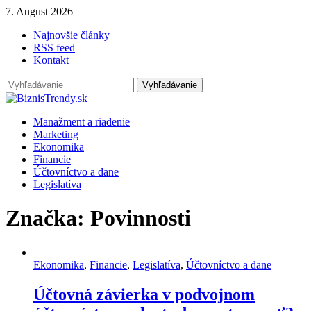
7. August 2026
Najnovšie články
RSS feed
Kontakt
Manažment a riadenie
Marketing
Ekonomika
Financie
Účtovníctvo a dane
Legislatíva
Značka: Povinnosti
Ekonomika
,
Financie
,
Legislatíva
,
Účtovníctvo a dane
Účtovná závierka v podvojnom