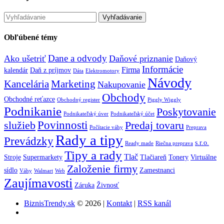
Obľúbené témy
Dane a odvody
Ako ušetriť
Daňové priznanie
Daňový
Informácie
Firma
kalendár
Daň z príjmov
Dáta
Elektromotory
Návody
Kancelária
Marketing
Nakupovanie
Obchody
Obchodné reťazce
Obchodný register
Piggly Wiggly
Podnikanie
Poskytovanie
Podnikateľský úver
Podnikateľský účet
Povinnosti
služieb
Predaj tovaru
Počítacie váhy
Preprava
Rady a tipy
Prevádzky
s.r.o.
Ready made
Riečna preprava
Tipy a rady
Tlač
Stroje
Supermarkety
Tlačiareň
Tonery
Virtuálne
Založenie firmy
sídlo
Zamestnanci
Váhy
Walmart
Web
Zaujímavosti
Záruka
Živnosť
BiznisTrendy.sk
© 2026 |
Kontakt
|
RSS kanál