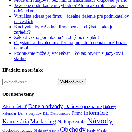
Môže tím fungovať bez mikromanažmentu? Odpoveď je áno!
Je zelené podnikanie nevýhodné? Alebo ako robiť svoj biznis
udržateľne
Virtuálna adresa pre firmu – ideálne riešenie pre podnikateľov
na cestách
Kuchynka by v žiadnej firme nemala chýbať – ako ju
zariadiť?
Základ vášho podnikania? Dobrý biznis plán!
Chystáte sa dovolenkovať v krajine, ktorá nemá euro? Pozor
na toto!
Podnikanie môže aj vzdelávať – čo tak otvoriť si jazykovú
školu?
Hľadajte na stránke
Obľúbené témy
Dane a odvody
Ako ušetriť
Daňové priznanie
Daňový
Informácie
Firma
kalendár
Daň z príjmov
Dáta
Elektromotory
Návody
Kancelária
Marketing
Nakupovanie
Obchody
Obchodné reťazce
Obchodný register
Piggly Wiggly