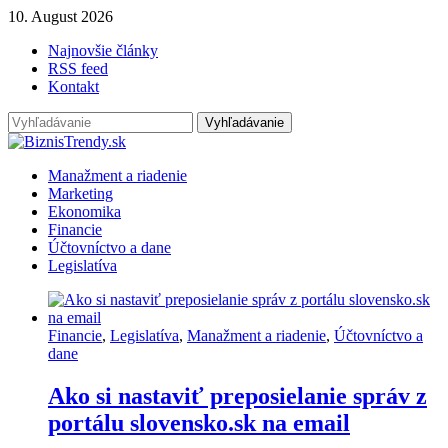
10. August 2026
Najnovšie články
RSS feed
Kontakt
Manažment a riadenie
Marketing
Ekonomika
Financie
Účtovníctvo a dane
Legislatíva
Financie
,
Legislatíva
,
Manažment a riadenie
,
Účtovníctvo a
dane
Ako si nastaviť preposielanie správ z
portálu slovensko.sk na email