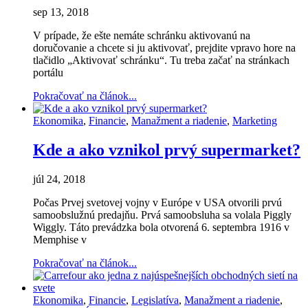
sep 13, 2018
V prípade, že ešte nemáte schránku aktivovanú na
doručovanie a chcete si ju aktivovať, prejdite vpravo hore na
tlačidlo „Aktivovať schránku“. Tu treba začať na stránkach
portálu
Pokračovať na článok...
Ekonomika
,
Financie
,
Manažment a riadenie
,
Marketing
Kde a ako vznikol prvý supermarket?
júl 24, 2018
Počas Prvej svetovej vojny v Európe v USA otvorili prvú
samoobslužnú predajňu. Prvá samoobsluha sa volala Piggly
Wiggly. Táto prevádzka bola otvorená 6. septembra 1916 v
Memphise v
Pokračovať na článok...
Ekonomika
,
Financie
,
Legislatíva
,
Manažment a riadenie
,